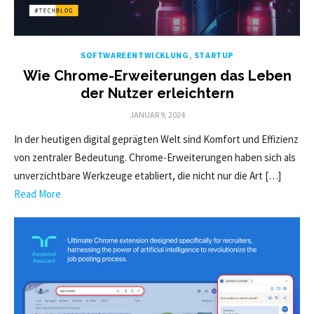
SOFTWAREENTWICKLUNG
,
STARTUP
Wie Chrome-Erweiterungen das Leben
der Nutzer erleichtern
POSTED
JANUAR 9, 2024
ON
In der heutigen digital geprägten Welt sind Komfort und Effizienz
von zentraler Bedeutung. Chrome-Erweiterungen haben sich als
unverzichtbare Werkzeuge etabliert, die nicht nur die Art […]
Read More