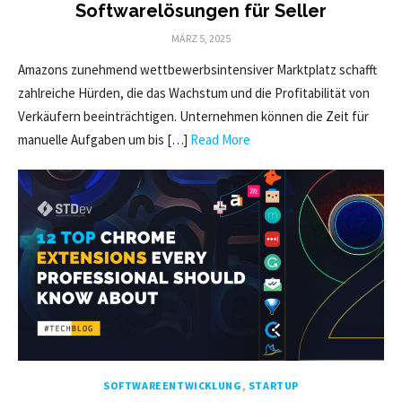
Softwarelösungen für Seller
POSTED
MÄRZ 5, 2025
ON
Amazons zunehmend wettbewerbsintensiver Marktplatz schafft
zahlreiche Hürden, die das Wachstum und die Profitabilität von
Verkäufern beeinträchtigen. Unternehmen können die Zeit für
manuelle Aufgaben um bis […]
Read More
SOFTWAREENTWICKLUNG
,
STARTUP