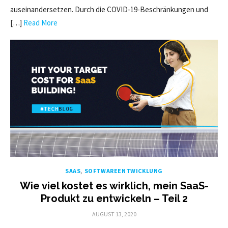
auseinandersetzen. Durch die COVID-19-Beschränkungen und
[…]
Read More
SAAS
,
SOFTWAREENTWICKLUNG
Wie viel kostet es wirklich, mein SaaS-
Produkt zu entwickeln – Teil 2
POSTED
AUGUST 13, 2020
ON