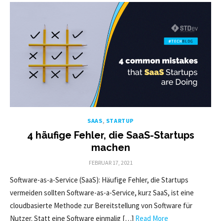
SAAS
,
STARTUP
4 häufige Fehler, die SaaS-Startups
machen
POSTED
FEBRUAR 17, 2021
ON
Software-as-a-Service (SaaS): Häufige Fehler, die Startups
vermeiden sollten Software-as-a-Service, kurz SaaS, ist eine
cloudbasierte Methode zur Bereitstellung von Software für
Nutzer. Statt eine Software einmalig […]
Read More