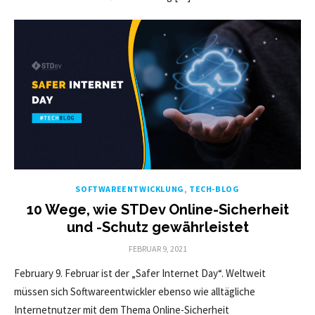
SOFTWAREENTWICKLUNG
,
TECH-BLOG
10 Wege, wie STDev Online-Sicherheit
und -Schutz gewährleistet
POSTED
FEBRUAR 9, 2021
ON
February 9. Februar ist der „Safer Internet Day“. Weltweit
müssen sich Softwareentwickler ebenso wie alltägliche
Internetnutzer mit dem Thema Online-Sicherheit