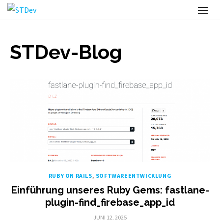
Skip
to
content
STDev-Blog
RUBY ON RAILS
,
SOFTWAREENTWICKLUNG
Einführung unseres Ruby Gems: fastlane-
plugin-find_firebase_app_id
POSTED
JUNI 12, 2025