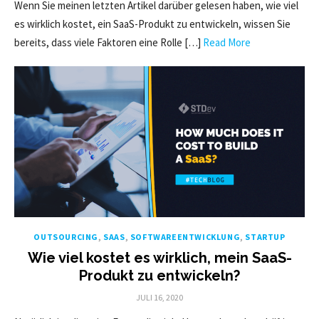
Wenn Sie meinen letzten Artikel darüber gelesen haben, wie viel
es wirklich kostet, ein SaaS-Produkt zu entwickeln, wissen Sie
bereits, dass viele Faktoren eine Rolle […]
Read More
OUTSOURCING
,
SAAS
,
SOFTWAREENTWICKLUNG
,
STARTUP
Wie viel kostet es wirklich, mein SaaS-
Produkt zu entwickeln?
POSTED
JULI 16, 2020
ON